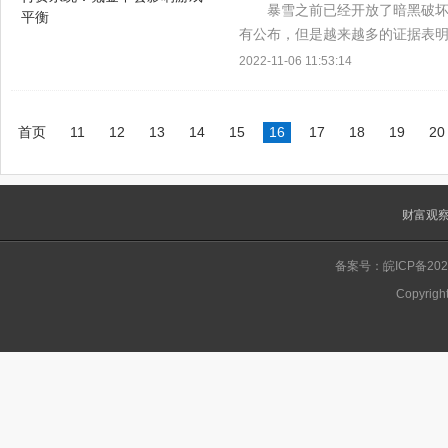
暴雪之前已经开放了暗黑破坏
有公布，但是越来越多的证据表明
朽》通过P2W模式获得越来越多
2022-11-06 11:53:14
平衡今天暴雪发...
首页
11
12
13
14
15
16
17
18
19
20
财富观
备案号：皖ICP备2022
Copyrigh