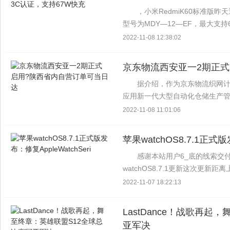
，小米RedmiK60标准版昨
型号为MDY—12—EF，最大支
RedmiK60标准版有望搭载天机82
2022-11-08 12:38:02
京东物流西安亚一2期正式
据介绍，作为京东物流织网计
应用新一代大型自动化仓储生产
据，运筹学，视觉识别，数字结
2022-11-08 11:01:06
调整，可在复杂物流场景下进...
苹果watchOS8.7.1正式版
感谢本站用户6_底的线索交付！
watchOS8.7.1更新这次更新距离
适用于AppleWatchSeries3机型，
2022-11-07 18:22:13
LastDance！战歌再
亚军决