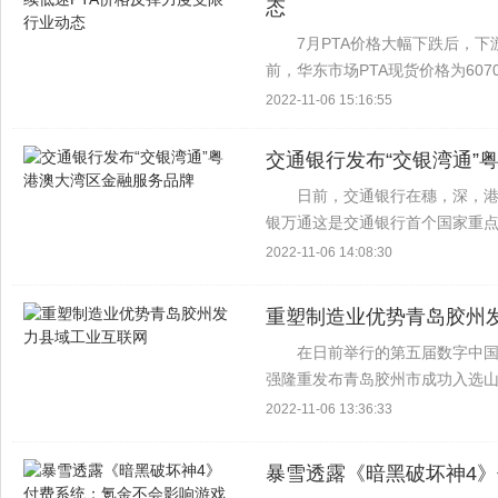
态
7月PTA价格大幅下跌后，下
前，华东市场PTA现货价格为607
算日上涨74元/吨 公开信息行业
2022-11-06 15:16:55
聚...
交通银行发布“交银湾通”
日前，交通银行在穗，深，
银万通这是交通银行首个国家重
港澳大湾区的新征程 发布会上，
2022-11-06 14:08:30
极履行国有大银行使命...
重塑制造业优势青岛胶州
在日前举行的第五届数字中国
强隆重发布青岛胶州市成功入选山
有钢结构，服装，轻工等传统工业
2022-11-06 13:36:33
益于中国—...
暴雪透露《暗黑破坏神4