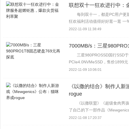
联想双十一狂欢进行中：
每到双十一，都是PC用户更
狂欢福利活动值得好好逛一逛 一
要错过！ 金牌服务提供了巨大的
2022-11-09 11:38:49
务印象深刻...
7000MB/s：三星980P
三星980PROSSD国行SSD
PCIe4.0NVMeSSD，售价1899
续读写速度，随机读写的IOPS值为100
2022-11-09 10:06:01
《以撒的结合》制作人新游戏
rogue
《以撒联盟》《超级食肉男孩
了自己的下一部作品《Mewgenic
售。 根据介绍，《Mewgenics》是
2022-11-08 17:20:37