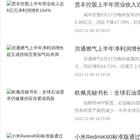
贤丰控股上半年营业收入近
咸丰控股8月17日晚间发布2
5.98亿元，同比下降17.79%，
长164.47% 上半年，精细漆包
2022-11-08 15:30:47
洪通燃气上半年净利润增
洪通燃气8月17日晚间披露的
元，同比增长64.72%，归属于上
54.01%。 作为清洁交通能源
2022-11-08 15:18:34
大LN...
欧佩克秘书长：全球石油
知财经APP获悉，石油输出国组
性和闲置产能的减少，今年全球
忧推动原油价格本月下跌了16%
2022-11-08 14:25:00
他们的额外...
小米RedmiK60标准版通