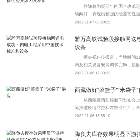
伴随着为期三年的国企改革
续向好，表现出较强的经营韧性据统
股上市公司市值超过15万亿元，占
2022-11-07 08:20:23
7%，规模持续增...
雅万高铁试验段接触网送
设备
据央视科技报道，当地时间1
网及相关设备安装调试完毕，接
备了动车组上线的条件雅万高铁
2022-11-06 17:03:22
国设备 据介绍，印尼...
西藏做好“菜篮子”“米袋子
从西藏疫情防控新闻发布会
筹推进疫情防控和农牧业生产，全
对当前疫情影响，切实保障蔬菜
2022-11-06 15:55:10
步加大闲置蔬菜设施利...
降负去库存效果明显下游持