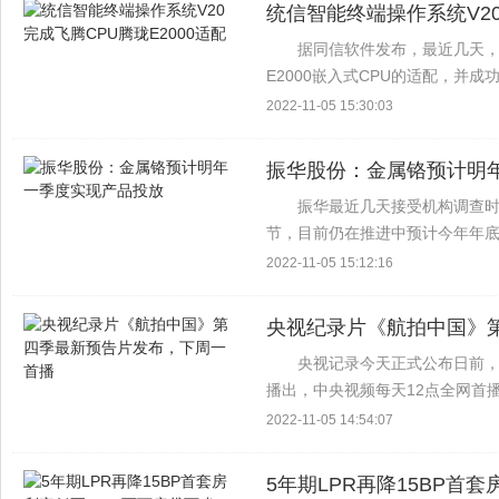
统信智能终端操作系统V20
据同信软件发布，最近几天，
E2000嵌入式CPU的适配，并成功
上。 本站了解到，同信智能终端操作
2022-11-05 15:30:03
振华股份：金属铬预计明
振华最近几天接受机构调查
节，目前仍在推进中预计今年年
品上市 目前，我们无法对金属铬
2022-11-05 15:12:16
50%的金属铬产品由下...
央视纪录片《航拍中国》
央视记录今天正式公布日前，《
播出，中央视频每天12点全网首播 
介绍，《航拍中国》第四季是节目
2022-11-05 14:54:07
5年期LPR再降15BP首