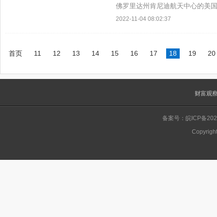
佛罗里达州肯尼迪航天中心的美国
到，SLS组件之前已经被推到发
2022-11-04 08:02:37
演习...
首页
11
12
13
14
15
16
17
18
19
20
财富观
备案号：皖ICP备2022
Copyrigh