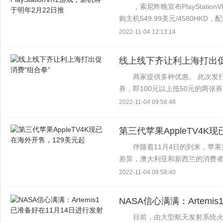
，索尼昨晚宣布PlayStatio
购主机549.99美元/4580HKD
集:SwitchbackVR 穿越火线:狙击手
2022-11-04 12:13:14
线上线下齐让利上海打出促
商家提供多种优惠。 此次发
券，即100元以上抵50元的两张
上海市财政已投入10亿元，其中第
2022-11-04 09:56:48
国证...
第三代苹果AppleTV4K
伴随着11月4日的到来，苹果
差异，澳大利亚和新西兰的消费者
AppleTV4K的主要新功能包括A1
2022-11-04 08:58:40
NASA信心满满：Artem
目前，由大型航天发射系统火箭