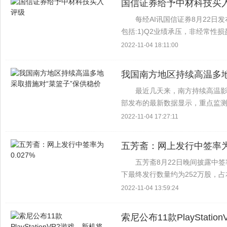
国信证券给予中材科技买
每经AI讯国信证券8月22
包括:1)Q2业绩承压，非经常性
行稳定有韧性，3)风机叶片继续承
2022-11-04 18:11:00
润大幅增长风...
我国南方地区持续高温多地
最近几天来，南方持续高温
部发布的最新数据显示，重点监测的
测的28种蔬菜平均价格为每公斤4.
2022-11-04 17:27:11
均...
五芳斋：网上发行中签率为0
五芳斋8月22日晚间披露中签
下最终发行数量约为252万股，
2267万股，占本次发行总数的90%回
2022-11-04 13:59:24
索尼公布11款PlayStat