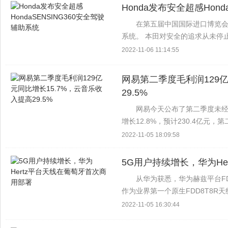
Honda发布安全超感Hond
在第五届中国国际进口博览会上
系统。 本田对安全的追求从未停
磨练自己的技术在本次展会上，
2022-11-06 11:14:55
SafetySe...
网易第二季度毛利润129亿
29.5%
网易今天公布了第二季度未经
增长12.8%，预计230.4亿元，
增值服务净收入为人民币181亿元，较
2022-11-05 18:09:58
5G用户持续增长，华为He
从华为获悉，华为赫兹平台F
作为业界第一个原生FDD8T8
技术，支持精确的波束成形，并提高
2022-11-05 16:30:44
有售...