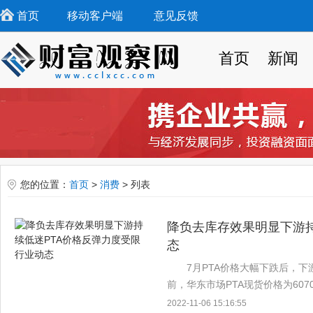
首页
移动客户端
意见反馈
首页
新闻
您的位置：
首页
>
消费
> 列表
降负去库存效果明显下游持
态
7月PTA价格大幅下跌后，下
前，华东市场PTA现货价格为607
算日上涨74元/吨 公开信息行业
2022-11-06 15:16:55