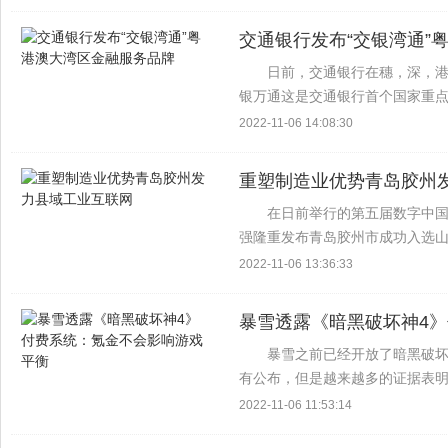
聚...
交通银行发布“交银湾通”
日前，交通银行在穗，深，
银万通这是交通银行首个国家重
港澳大湾区的新征程 发布会上，
2022-11-06 14:08:30
极履行国有大银行使命...
重塑制造业优势青岛胶州
在日前举行的第五届数字中国
强隆重发布青岛胶州市成功入选山
有钢结构，服装，轻工等传统工业
2022-11-06 13:36:33
益于中国—...
暴雪透露《暗黑破坏神4
暴雪之前已经开放了暗黑破坏
有公布，但是越来越多的证据表明
朽》通过P2W模式获得越来越多
2022-11-06 11:53:14
平衡今天暴雪发...