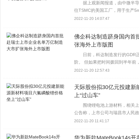
据上观新闻报道，由中微半
往TSMC的美国工厂，用于生产5
司在当前上海疫情期间坚持闭环
2022-11-20 14:07:47
原材料进口需求也...
佛企科达制造跻身国内首
张海外上市版图
日前，科达制造发行的GDR
阶。 但如果把时间拨回到半年前
时在a股和瑞士上市的公司此前，
2022-11-20 12:57:43
公开发行的，可...
天际股份拟30亿元投建新
上“过山车”
围绕锂电池上游材料，相关上
公告称，上市公司与瑞昌市人民
同》，拟投资约30亿元新建年产3
2022-11-20 11:41:17
配套项目。 ...
华为新款MateBook14s