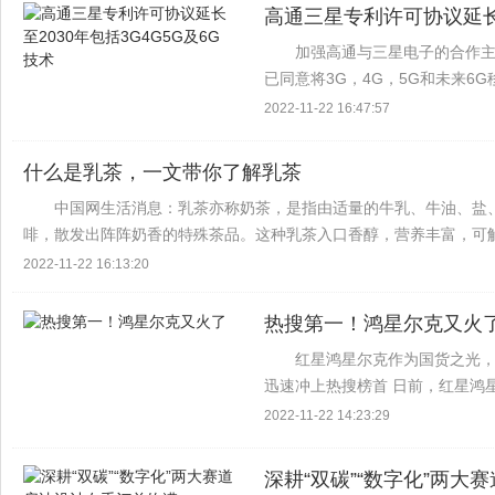
高通三星专利许可协议延长至
加强高通与三星电子的合作
已同意将3G，4G，5G和未来6G
家公司的新合作，高通总裁兼首席执行
2022-11-22 16:47:57
延...
什么是乳茶，一文带你了解乳茶
中国网生活消息：乳茶亦称奶茶，是指由适量的牛乳、牛油、盐
啡，散发出阵阵奶香的特殊茶品。这种乳茶入口香醇，营养丰富，可
寒暖肚，故颇受中国北方少数民族的青睐。...
2022-11-22 16:13:20
热搜第一！鸿星尔克又火
红星鸿星尔克作为国货之光，
迅速冲上热搜榜首 日前，红星鸿
元，用于帮助残疾人。 日前，红
2022-11-22 14:23:29
疾人福利基金会捐赠价...
深耕“双碳”“数字化”两