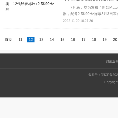
7月底，华为发布了新款Mate
器，配备2.5K90Hz屏幕8月3日零
色可供选择:深灰，明月银，云杉绿采
2022-11-20 10:27:26
首页
11
12
13
14
15
16
17
18
19
20
财富观
备案号：皖ICP备2022
Copyrigh