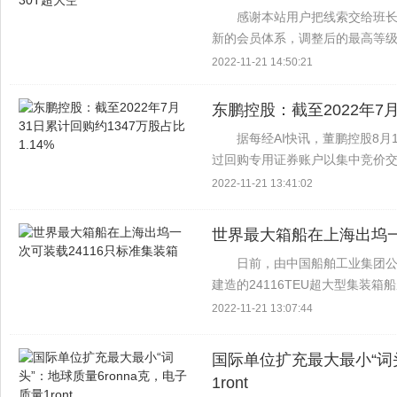
感谢本站用户把线索交给班长
新的会员体系，调整后的最高等级将从
包括: SVIP1为5TB。 SVIP2为5TB
2022-11-21 14:50:21
东鹏控股：截至2022年7月
据每经AI快讯，董鹏控股8月
过回购专用证券账户以集中竞价交
股本的1.14%，其中最高交易价格为1
2022-11-21 13:41:02
世界最大箱船在上海出坞一
日前，由中国船舶工业集团
建造的24116TEU超大型集装
的最大集装箱船，也是今年6月22
2022-11-21 13:07:44
超大型集装箱船...
国际单位扩充最大最小“词头
1ront