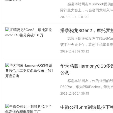
感谢本站网友MissBook
际计量大会上，与会者同意引入ronna
前缀。 其中，罗纳代表27个零，奎达
2022-11-21 12:01:31
搭载骁龙8Gen2，摩托罗拉
高通上周正式发布了骁龙8Ge
该平台今天上午，联想手机事业部中
得一提的是，摩托罗拉之前的moto
2022-11-21 09:33:12
华为鸿蒙HarmonyOS
公测
感谢本站网友，作为袋熊的线索传
P50Pro，华为P50Pocket，华为
Mate40，华为Mate40Pro，华为Ma
2022-11-20 14:36:45
中微公司5nm刻蚀机拟下