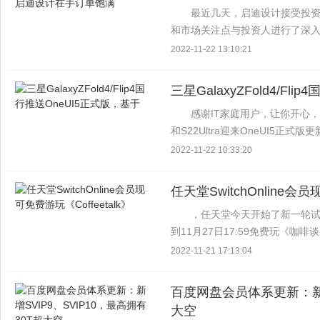
最近几天，启迪设计接受投
和市场关注点与投资人进行了深
型发展的两条主线目前手中订单
2022-11-22 13:10:21
持向好 根据消息显示，...
三星GalaxyZFold4/Fl
感谢IT家庭用户，让你开心，感
和S22Ultra迎来OneUI5正式版更
OneUI5正式版也来了，基于Androi
2022-11-22 10:33:20
任天堂SwitchOnline会员
，任天堂今天开始了新一轮试镜派
到11月27日17:59免费玩《咖啡谈
TogeProductions开发的视觉小说
2022-11-21 17:13:04
百度网盘会员体系更新：新增S
大空