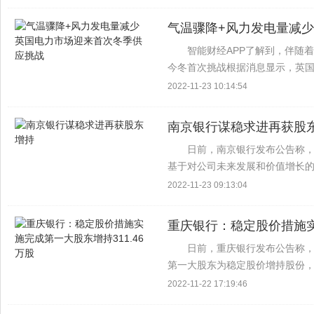
款插电式...
气温骤降+风力发电量减
智能财经APP了解到，伴随
今冬首次挑战根据消息显示，英国
性服务，该服务将使普通英国家庭
2022-11-23 10:14:54
将对这项服务进行测试...
南京银行谋稳求进再获股
日前，南京银行发布公告称
基于对公司未来发展和价值增长的认
式增持1.08亿股，增持比例为1.0
2022-11-23 09:13:04
杉...
重庆银行：稳定股价措施实
日前，重庆银行发布公告称，
第一大股东为稳定股价增持股份，增
上述增持计划已实施完毕 公告显
2022-11-22 17:19:46
易系统以集中竞...